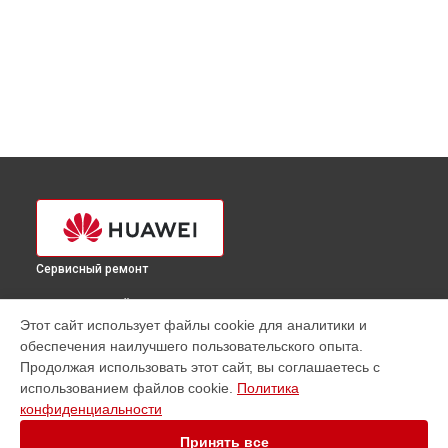
Сервисный ремонт
ВЫБЕРИ СВОЙ ГОРОД
Этот сайт использует файлы cookie для аналитики и
Ремонт планшета Huawei в
Краснодаре
обеспечения наилучшего пользовательского опыта.
Ремонт планшета Huawei в
Ростове-на-Дону
Продолжая использовать этот сайт, вы соглашаетесь с
Ремонт планшета Huawei в
Нижнем Новгороде
использованием файлов cookie.
Политика
конфиденциальности
Ремонт планшета Huawei в
Новосибирске
Ремонт планшета Huawei в
Челябинске
Принять все