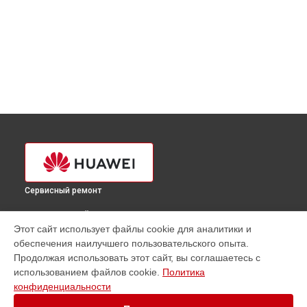
Сервисный ремонт
ВЫБЕРИ СВОЙ ГОРОД
Этот сайт использует файлы cookie для аналитики и
Ремонт смарт-часов Band 4 Huawei в
Краснодаре
обеспечения наилучшего пользовательского опыта.
Ремонт смарт-часов Band 4 Huawei в
Ростове-на-Дону
Продолжая использовать этот сайт, вы соглашаетесь с
Ремонт смарт-часов Band 4 Huawei в
Нижнем Новгороде
использованием файлов cookie.
Политика
конфиденциальности
Ремонт смарт-часов Band 4 Huawei в
Новосибирске
Ремонт смарт-часов Band 4 Huawei в
Челябинске