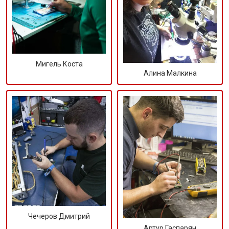
Мигель Коста
Алина Малкина
Чечеров Дмитрий
Артур Гаспарян